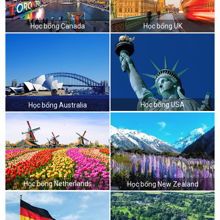
Học bổng Canada
Học bổng UK
Học bổng USA
Học bổng Australia
Học bổng Netherlands
Học bổng New Zealand