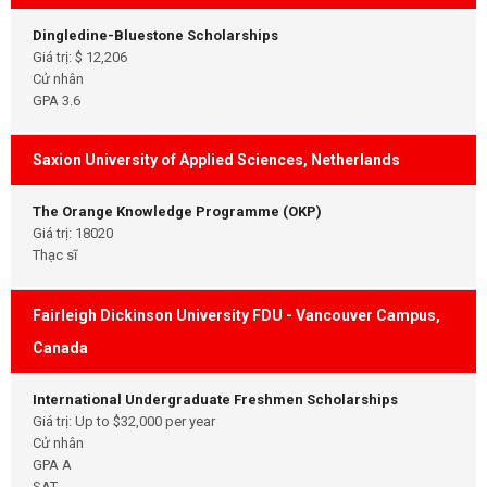
Dingledine-Bluestone Scholarships
Giá trị: $ 12,206
Cử nhân
GPA 3.6
Saxion University of Applied Sciences, Netherlands
The Orange Knowledge Programme (OKP)
Giá trị: 18020
Thạc sĩ
Fairleigh Dickinson University FDU - Vancouver Campus,
Canada
International Undergraduate Freshmen Scholarships
Giá trị: Up to $32,000 per year
Cử nhân
GPA A
SAT