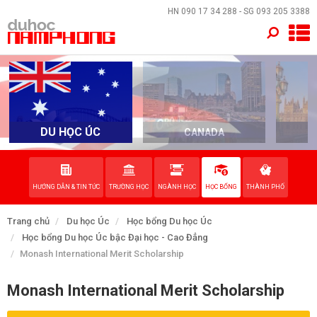
×
HN
090 17 34 288
- SG
093 205 3388
TRANG CHỦ
QUỐC GIA
EVENTS
DU HỌC ÚC
CANADA
DỊCH VỤ
HƯỚNG DẪN & TIN TỨC
TRƯỜNG HỌC
NGÀNH HỌC
HỌC BỔNG
THÀNH PHỐ
VỀ NAM PHONG
Trang chủ
Du học Úc
Học bổng Du học Úc
LIÊN HỆ
Học bổng Du học Úc bậc Đại học - Cao Đẳng
Monash International Merit Scholarship
Monash International Merit Scholarship