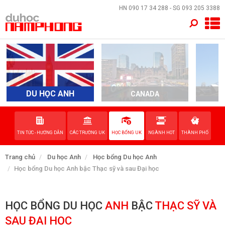
×
HN
090 17 34 288
- SG
093 205 3388
TRANG CHỦ
QUỐC GIA
EVENTS
DU HỌC ANH
CANADA
A
DỊCH VỤ
TIN TỨC - HƯỚNG DẪN
CÁC TRƯỜNG UK
HỌC BỔNG UK
NGÀNH HOT
THÀNH PHỐ
VỀ NAM PHONG
Trang chủ
Du học Anh
Học bổng Du học Anh
LIÊN HỆ
Học bổng Du học Anh bậc Thạc sỹ và sau Đại học
HỌC BỔNG DU HỌC
ANH
BẬC
THẠC SỸ VÀ
SAU ĐẠI HỌC