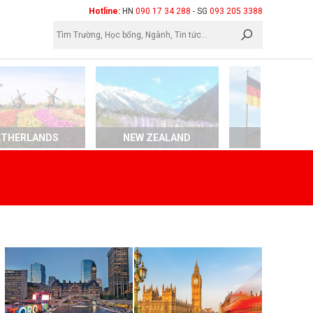
×
Hotline:
HN
090 17 34 288
- SG
093 205 3388
ETHERLANDS
NEW ZEALAND
GERMAN