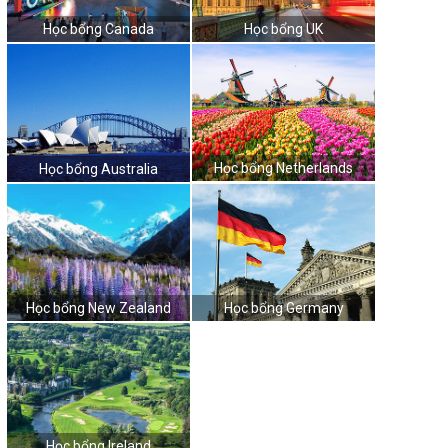
Học bổng Canada
Học bổng UK
Học bổng Netherlands
Học bổng Australia
Học bổng New Zealand
Học bổng Germany
Học bổng Ireland