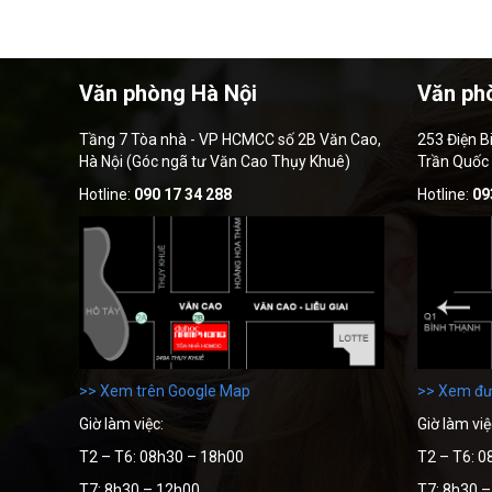
Văn phòng Hà Nội
Văn ph
Tầng 7 Tòa nhà - VP HCMCC số 2B Văn Cao,
253 Điện B
Hà Nội (Góc ngã tư Văn Cao Thụy Khuê)
Trần Quốc
Hotline:
090 17 34 288
Hotline:
09
>> Xem trên Google Map
>> Xem đư
Giờ làm việc:
Giờ làm việ
T2 – T6: 08h30 – 18h00
T2 – T6: 0
T7: 8h30 – 12h00
T7: 8h30 