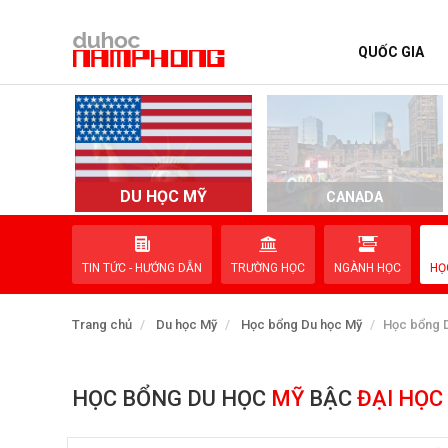
QUỐC GIA
TRANG CHỦ
QUỐC GIA
EVENTS
DU HỌC MỸ
D
CANADA
DỊCH VỤ
TIN TỨC - HƯỚNG DẪN
TRƯỜNG HỌC
NGÀNH HỌC
HỌ
VỀ NAM PHONG
Trang chủ
Du học Mỹ
Học bổng Du học Mỹ
Học bổng D
LIÊN HỆ
HỌC BỔNG DU HỌC
MỸ
BẬC
ĐẠI HỌC