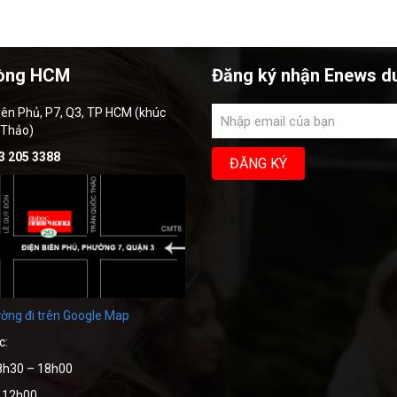
òng HCM
Đăng ký nhận Enews d
iên Phủ, P7, Q3, TP HCM (khúc
 Thảo)
3 205 3388
ờng đi trên Google Map
c:
8h30 – 18h00
– 12h00