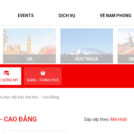
EVENTS
DỊCH VỤ
VỀ NAM PHONG
UK
AUSTRALIA
N
C BỔNG MỸ
BANG - THÀNH PHỐ
u học Mỹ bậc Đại học - Cao Đẳng
 - CAO ĐẲNG
Sắp xếp theo:
Mới nhất