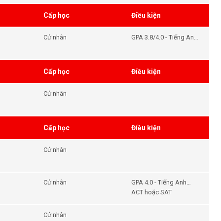
Cấp học
Điều kiện
Cử nhân
GPA 3.8/4.0 - Tiếng Anh
6.5
Cấp học
Điều kiện
Cử nhân
Cấp học
Điều kiện
Cử nhân
Cử nhân
GPA 4.0 - Tiếng Anh
8.0+
ACT hoặc SAT
Cử nhân