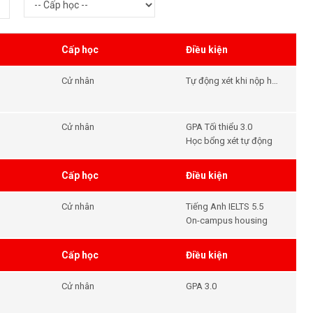
Cấp học
Điều kiện
Cử nhân
Tự động xét khi nộp hồ
sơ tuyển sinh vào VCU
trước ngày 1 tháng 11.
Cử nhân
GPA Tối thiểu 3.0
Học bổng xét tự động
Cấp học
Điều kiện
Cử nhân
Tiếng Anh IELTS 5.5
On-campus housing
Cấp học
Điều kiện
Cử nhân
GPA 3.0